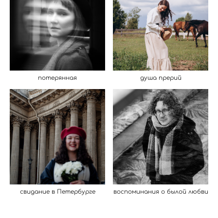
потерянная
душа прерий
свидание в Петербурге
воспоминания о былой любви