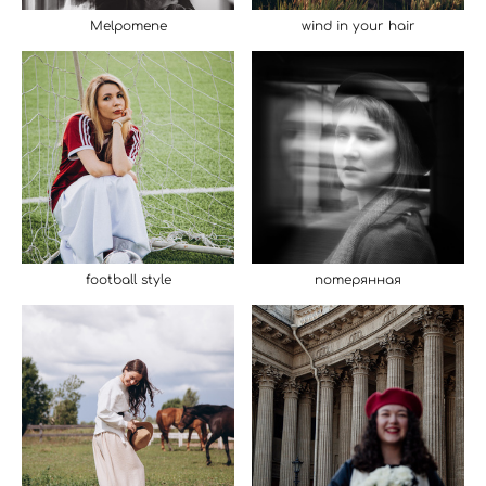
Melpomene
wind in your hair
football style
потерянная