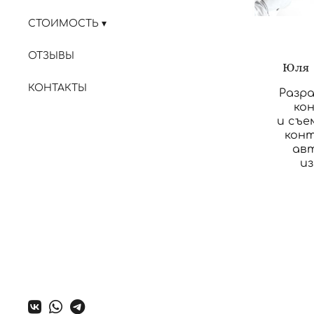
СТОИМОСТЬ
ОТЗЫВЫ
Юля |
КОНТАКТЫ
Разр
кон
и съе
конт
авт
из