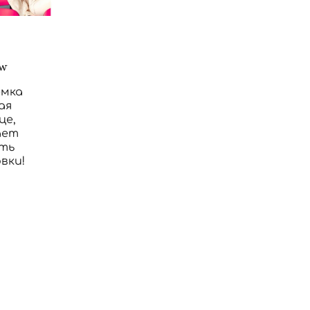
ow
емка
ая
це,
ает
еть
вки!