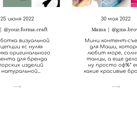
30 мая 2022
25 июня 2022
Маша | @gms.br
 @your.forma.craft
Мини контент-съ
аботка визуальной
для Маши, котор
цепции «с нуля»
любит море, солн
мка оригинального
танцы, а еще дел
ента для бренда
ну просто оф%* 
орских изделий
какие красивые бро
 натуральной...